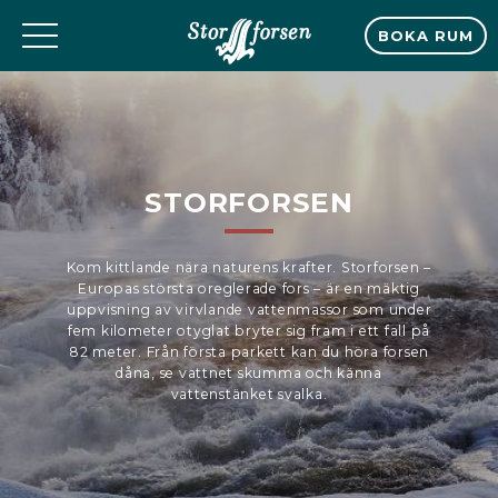
BOKA RUM
STORFORSEN
Kom kittlande nära naturens krafter. Storforsen –
Europas största oreglerade fors – är en mäktig
uppvisning av virvlande vattenmassor som under
fem kilometer otyglat bryter sig fram i ett fall på
82 meter. Från första parkett kan du höra forsen
dåna, se vattnet skumma och känna
vattenstänket svalka.