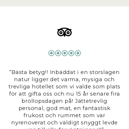
”Bästa betyg!! Inbäddat i en storslagen
us
natur ligger det varma, mysiga och
ck
trevliga hotellet som vi valde som plats
is
för att gifta oss och nu 15 år senare fira
men
bröllopsdagen på! Jättetrevlig
g
personal, god mat, en fantastisk
A
sch
frukost och rummet som var
nyrenoverat och väldigt snyggt levde