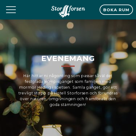
BOKA RUM
EVENEMANG
Här hittar ni någonting som passar såväl det
festglada kompisgänget som familjen med
mormor Hedvig i spetsen. Samla gänget, gör ett
trevligt stopp på Hotell Storforsen och förundras
över naturen, omgivningen och framförallt den
goda stämningen!