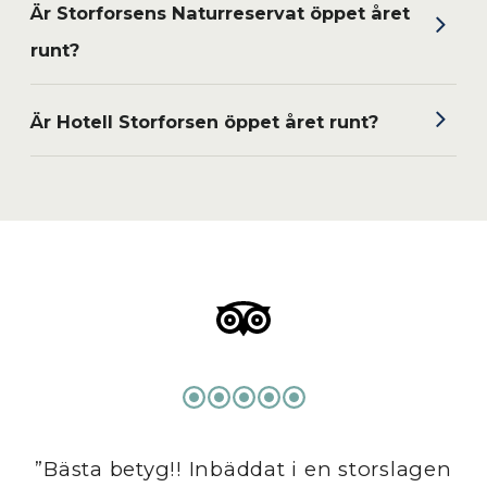
Är Storforsens Naturreservat öppet året
runt?
Ja, det är öppet året runt! Vid vissa evenemang
kan dock delar av naturreservatet vara stängt.
Är Hotell Storforsen öppet året runt?
Nästan, några dagar mellan jul och nyår brukar vi
hålla stängt.
”Bästa betyg!! Inbäddat i en storslagen