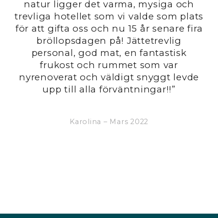
us
natur ligger det varma, mysiga och
ck
trevliga hotellet som vi valde som plats
is
för att gifta oss och nu 15 år senare fira
men
bröllopsdagen på! Jättetrevlig
g
personal, god mat, en fantastisk
A
sch
frukost och rummet som var
nyrenoverat och väldigt snyggt levde
upp till alla förväntningar!!”
my
Karolina – Mars 2022