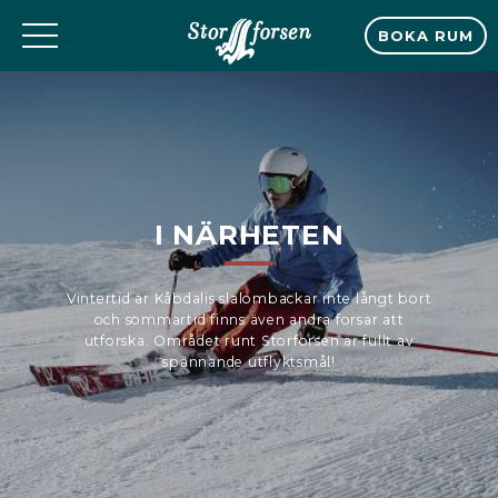
BOKA RUM
I NÄRHETEN
Vintertid är Kåbdalis slalombackar inte långt bort
och sommartid finns även andra forsar att
utforska. Området runt Storforsen är fullt av
spännande utflyktsmål!