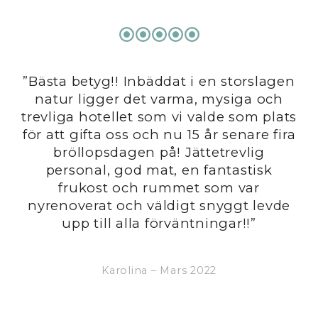
”Bästa betyg!! Inbäddat i en storslagen
us
natur ligger det varma, mysiga och
ck
trevliga hotellet som vi valde som plats
is
för att gifta oss och nu 15 år senare fira
men
bröllopsdagen på! Jättetrevlig
g
personal, god mat, en fantastisk
A
sch
frukost och rummet som var
nyrenoverat och väldigt snyggt levde
upp till alla förväntningar!!”
my
Karolina – Mars 2022