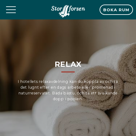
BOKA RUM
RELAX
I hotellets relaxavdelning kan du koppla av och ta
det lugnt efter en dags arbete eller promenad i
naturreservatet. Bada bastu, och ta ett svalkande
dopp i poolen.